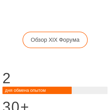
Кутузовский проспект, 32
очно/онлайн
Обзор XIX Форума
очно и дистанционно
2
дня обмена опытом
30+