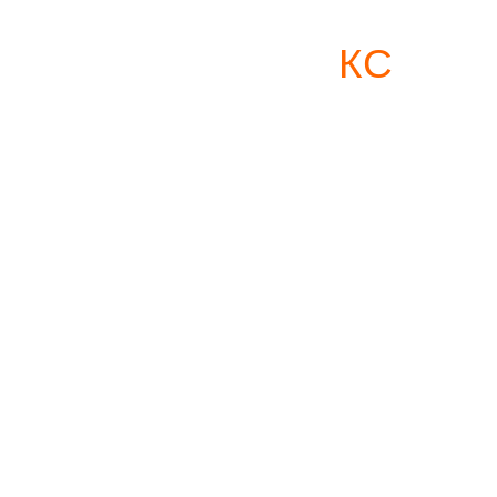
ФОРУМ НО
КС
БАЛАНС СИСТЕМЫ
КОРПОРАТИВНОГО
УПРАВЛЕНИЯ